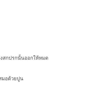
สิ่งสกปรกนั้นออกให้หมด
สมอด้วยปูน