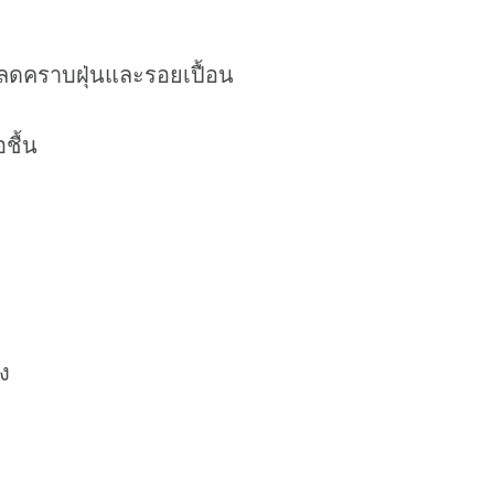
น ลดคราบฝุ่นและรอยเปื้อน
ชื้น
ง