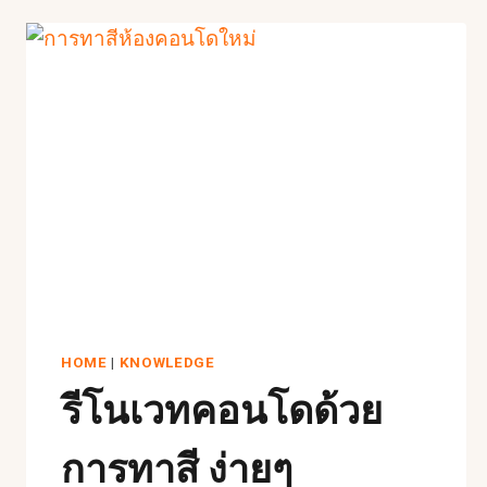
ผิว
ก่อน
ทาสี
ภายนอก
สำคัญ
แค่
ไหน
?
ขั้น
ตอน
ที่
เรา
นั้น
ไม่
HOME
|
KNOWLEDGE
ควร
มอง
รีโนเวทคอนโดด้วย
ข้าม
การทาสี ง่ายๆ