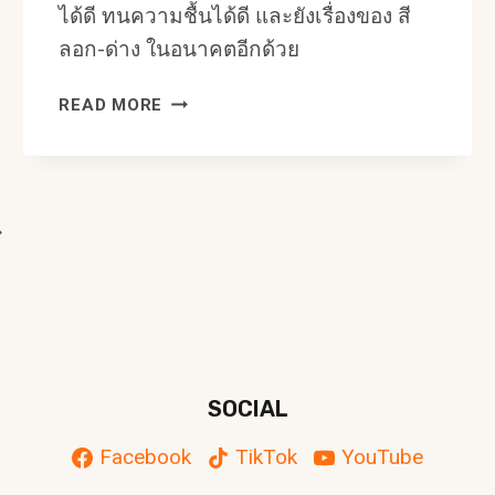
ได้ดี ทนความชื้นได้ดี และยังเรื่องของ สี
ลอก-ด่าง ในอนาคตอีกด้วย
ขั้น
READ MORE
ตอน
ทาสี
หน้า
ฝน
ext
ให้
สี
age
ติด
ทน
นาน
SOCIAL
Facebook
TikTok
YouTube