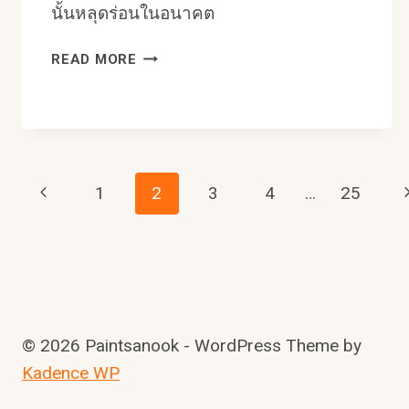
นั้นหลุดร่อนในอนาคต
สี
READ MORE
รอง
พื้น
ปูน
ใหม่
ใช้
Page
กับ
Previous
N
1
2
3
4
…
25
ผนัง
Page
P
เก่า
Navigation
ได้
ไหม
© 2026 Paintsanook - WordPress Theme by
Kadence WP