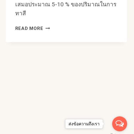
เสมอประมาณ 5-10 % ของปริมาณในการ
ทาสี
เทคนิค
READ MORE
ผสม
น้ำ
กับ
สี
ให้
เข้า
กัน
ส่งข้อความถึงเรา