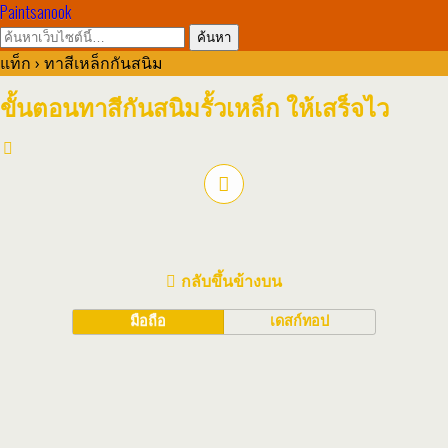
Paintsanook
แท็ก › ทาสีเหล็กกันสนิม
ขั้นตอนทาสีกันสนิมรั้วเหล็ก ให้เสร็จไว
กลับขึ้นข้างบน
มือถือ
เดสก์ทอป